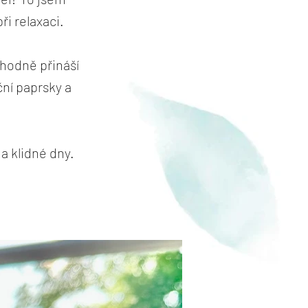
ři relaxaci.
ozhodně přináší
ční paprsky a
a klidné dny.