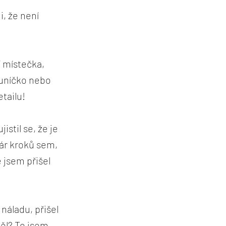
i, že není
í místečka,
sluníčko nebo
tailu!
istil se, že je
Pár kroků sem,
 jsem přišel
náladu, přišel
měl? To jsem