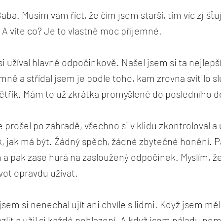
aba. Musím vám říct, že čím jsem starší, tím víc zjišťuj
A víte co? Je to vlastně moc příjemné.
i užíval hlavně odpočinkově. Našel jsem si ta nejlepš
emně a střídal jsem je podle toho, kam zrovna svítilo 
větřík. Mám to už zkrátka promyšlené do posledního de
prošel po zahradě, všechno si v klidu zkontroloval a uj
k, jak má být. Žádný spěch, žádné zbytečné honění. 
 a pak zase hurá na zasloužený odpočinek. Myslím, že
život opravdu užívat.
em si nenechal ujít ani chvíle s lidmi. Když jsem měl 
lit a užil si každé pohlazení. A když jsem náladu ne