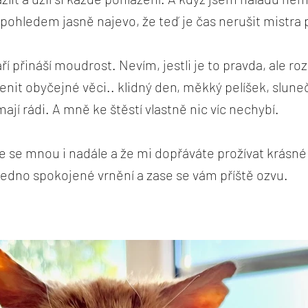
pohledem jasně najevo, že teď je čas nerušit mistra p
áří přináší moudrost. Nevím, jestli je to pravda, ale r
nit obyčejné věci.. klidný den, měkký pelíšek, slune
 mají rádi. A mně ke štěstí vlastně nic víc nechybí.
te se mnou i nadále a že mi dopřáváte prožívat krásné 
edno spokojené vrnění a zase se vám příště ozvu.