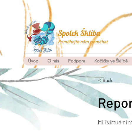
Spolek Šklíba
Pomáhejte nám pomáhat
Úvod
O nás
Podpora
Kočičky ve Šklíbě
< Back
Repor
Milí virtuální 