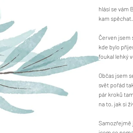
hlásí se vám B
kam spěchat. 
Červen jsem s
kde bylo příj
foukal lehký 
Občas jsem se 
svět pořád ta
pár kroků tam
na to, jak si 
Samozřejmě js
jsem se pomaz