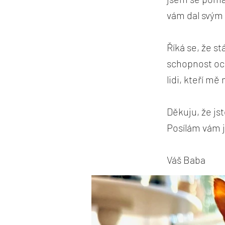
vám dal svým 
Říká se, že st
schopnost oce
lidi, kteří mě
Děkuju, že js
Posílám vám j
Váš Baba