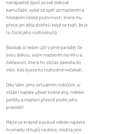
nenápadně zjevil ze své dekové
kamufláže, vydal se zpět za mazlením a
hledáním lidské pozornosti, která mu
přece jen dělá dobře (i když se tváří, že je
to čistě jeho rozhodnutí).
Baobab si leden užil v plné parádě! Se
svou dekou, svým mazlením na míru a
zvídavostí, která ho občas zavedla do
míst, kde byste ho rozhodně nečekali.
Díky Vám, jeho virtuálním rodičům, si
může i nadále užívat klidné dny, měkké
pelíšky a mazlení přesně podle jeho
pravidel!
Mějte se krásně a pokud někde najdete
hromadu chlupů na dece, možná jste