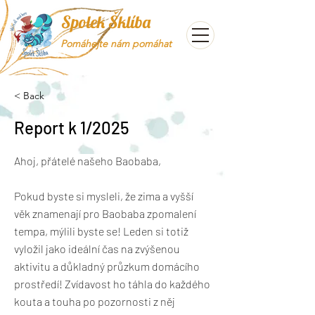
Spolek Šklíba
Pomáhejte nám pomáhat
< Back
Report k 1/2025
Ahoj, přátelé našeho Baobaba,
Pokud byste si mysleli, že zima a vyšší
věk znamenají pro Baobaba zpomalení
tempa, mýlili byste se! Leden si totiž
vyložil jako ideální čas na zvýšenou
aktivitu a důkladný průzkum domácího
prostředí! Zvídavost ho táhla do každého
kouta a touha po pozornosti z něj