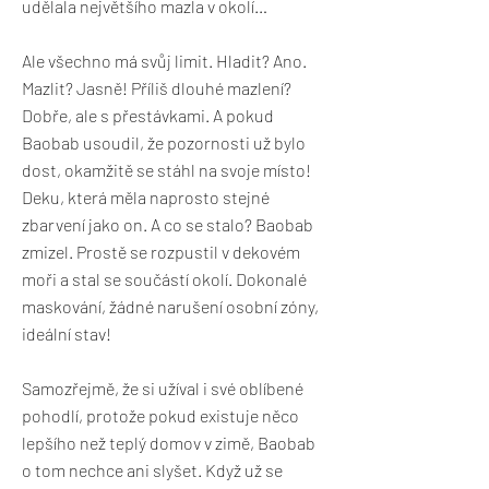
udělala největšího mazla v okolí…
Ale všechno má svůj limit. Hladit? Ano.
Mazlit? Jasně! Příliš dlouhé mazlení?
Dobře, ale s přestávkami. A pokud
Baobab usoudil, že pozornosti už bylo
dost, okamžitě se stáhl na svoje místo!
Deku, která měla naprosto stejné
zbarvení jako on. A co se stalo? Baobab
zmizel. Prostě se rozpustil v dekovém
moři a stal se součástí okolí. Dokonalé
maskování, žádné narušení osobní zóny,
ideální stav!
Samozřejmě, že si užíval i své oblíbené
pohodlí, protože pokud existuje něco
lepšího než teplý domov v zimě, Baobab
o tom nechce ani slyšet. Když už se