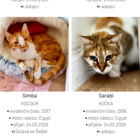
▪️k adopci
▪️k adopci
Simba
Sarabi
KOCOUR
KOČKA
▪️ evidenční číslo: D017
▪️ evidenční číslo: D016
▪️ místo nálezu: Egypt
▪️ místo nálezu: Egypt
▪️ přijat: 24.03.2026
▪️ přijata: 24.03.2026
▪️zůstává ve Šklíbě
▪️k adopci