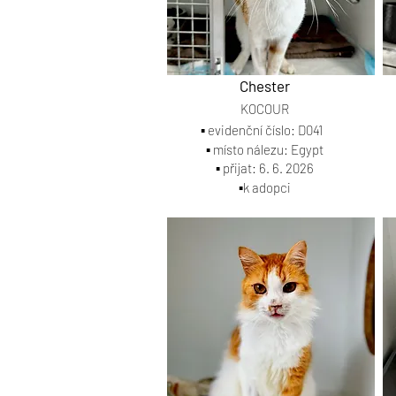
Chester
KOCOUR
▪️ evidenční číslo: D041
▪️ místo nálezu: Egypt
▪️ přijat: 6. 6. 2026
▪️k adopci