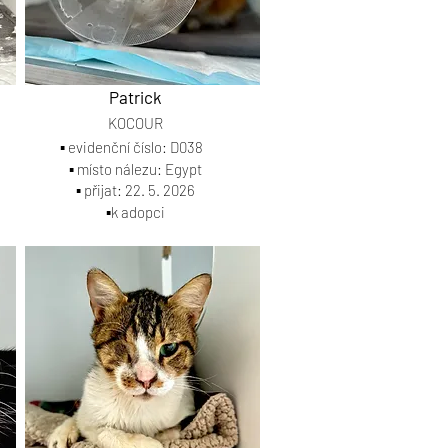
Patrick
KOCOUR
▪️ evidenční číslo: D038
▪️ místo nálezu: Egypt
▪️ přijat: 22. 5. 2026
▪️k adopci