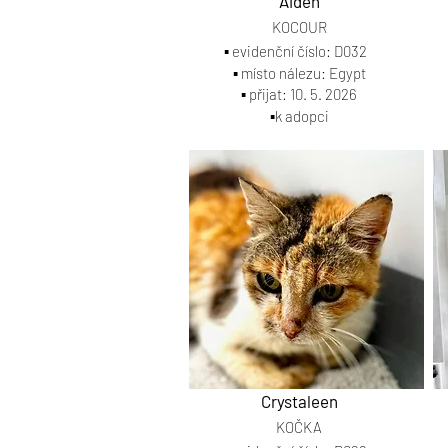
Aiden
KOCOUR
▪️ evidenční číslo: D032
▪️ místo nálezu: Egypt
▪️ přijat: 10. 5. 2026
▪️k adopci
Crystaleen
KOČKA