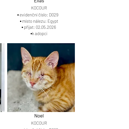
Elias
KOCOUR
▪️ evidenční číslo: D029
▪️ místo nálezu: Egypt
▪️ přijat: 02.05.2026
▪️k adopci
Noel
KOCOUR