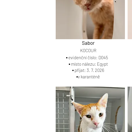
Sabor
KOCOUR
▪️ evidenční číslo: D045
▪️ místo nálezu: Egypt
▪️ přijat: 3. 7. 2026
▪️v karanténě