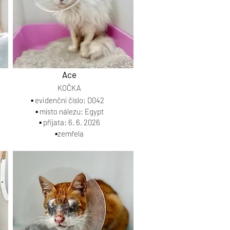
Ace
KOČKA
▪️ evidenční číslo: D042
▪️ místo nálezu: Egypt
▪️ přijata: 6. 6. 2026
▪️zemřela