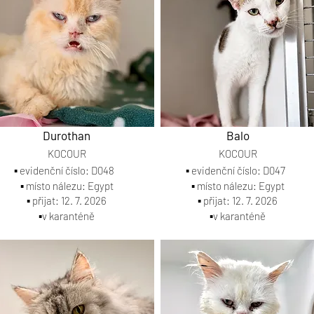
Durothan
Balo
KOCOUR
KOCOUR
▪️ evidenční číslo: D048
▪️ evidenční číslo: D047
▪️ místo nálezu: Egypt
▪️ místo nálezu: Egypt
▪️ přijat: 12. 7. 2026
▪️ přijat: 12. 7. 2026
▪️v karanténě
▪️v karanténě