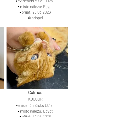
▪️ evidenční číslo: D025
▪️ místo nálezu: Egypt
▪️ přijat: 25.03.2026
▪️k adopci
Culmus
KOCOUR
▪️ evidenční číslo: D019
▪️ místo nálezu: Egypt
▪️ přijat: 24.03.2026