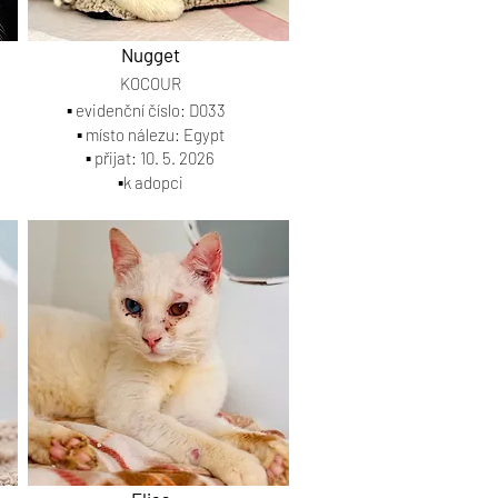
Nugget
KOCOUR
▪️ evidenční číslo: D033
▪️ místo nálezu: Egypt
▪️ přijat: 10. 5. 2026
▪️k adopci