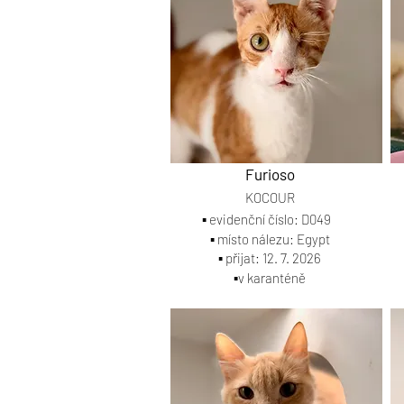
Furioso
KOCOUR
▪️ evidenční číslo: D049
▪️ místo nálezu: Egypt
▪️ přijat: 12. 7. 2026
▪️v karanténě