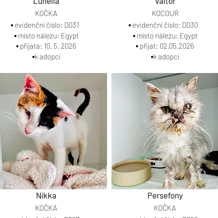
Lunella
Valtor
KOČKA
KOCOUR
▪️ evidenční číslo: D031
▪️ evidenční číslo: D030
▪️ místo nálezu: Egypt
▪️ místo nálezu: Egypt
▪️ přijata: 10. 5. 2026
▪️ přijat: 02.05.2026
▪️k adopci
▪️k adopci
Nikka
Persefony
KOČKA
KOČKA