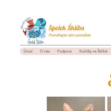
Spolek Šklíba
Pomáhejte nám pomáhat
Úvod
O nás
Podpora
Kočičky ve Šklíbě