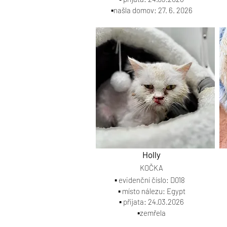
▪️našla domov: 27. 6. 2026
Holly
KOČKA
▪️ evidenční číslo: D018
▪️ místo nálezu: Egypt
▪️ přijata: 24.03.2026
▪️zemřela