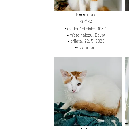
Evermore
KOČKA
▪️ evidenční číslo: D037
▪️ místo nálezu: Egypt
▪️ přijata: 22. 5. 2026
▪️v karanténě