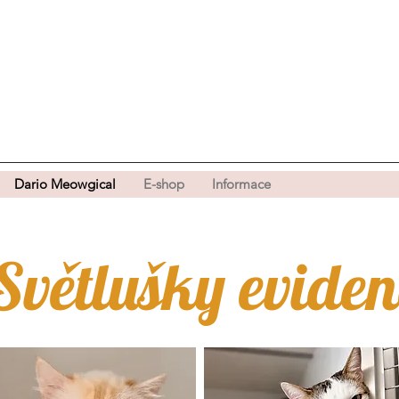
Dario Meowgical
E-shop
Informace
Světlušky eviden