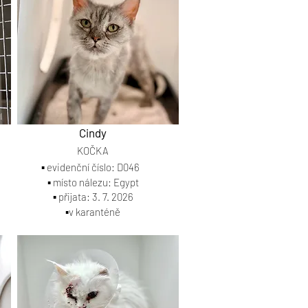
Cindy
KOČKA
▪️ evidenční číslo: D046
▪️ místo nálezu: Egypt
▪️ přijata: 3. 7. 2026
▪️v karanténě