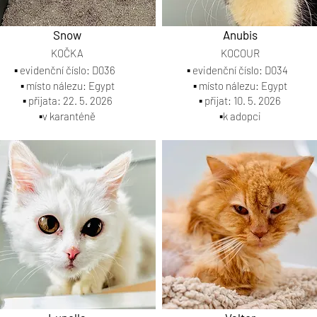
Snow
Anubis
KOČKA
KOCOUR
▪️ evidenční číslo: D036
▪️ evidenční číslo: D034
▪️ místo nálezu: Egypt
▪️ místo nálezu: Egypt
▪️ přijata: 22. 5. 2026
▪️ přijat: 10. 5. 2026
▪️v karanténě
▪️k adopci