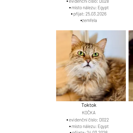
▪️ evidenční číslo: D028
▪️ místo nálezu: Egypt
▪️ přijat: 25.03.2026
▪️zemřela
Toktok
KOČKA
▪️ evidenční číslo: D022
▪️ místo nálezu: Egypt
▪️ přijata: 24.03.2026