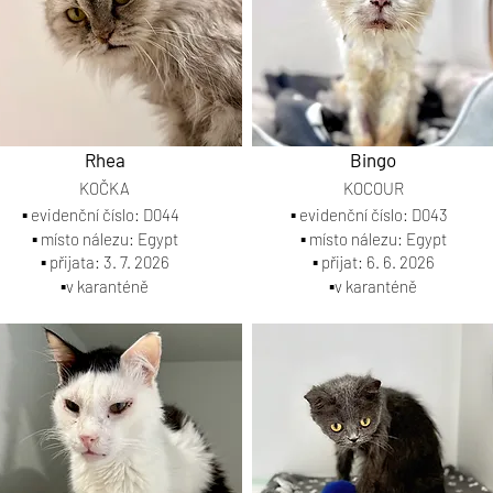
Rhea
Bingo
KOČKA
KOCOUR
▪️ evidenční číslo: D044
▪️ evidenční číslo: D043
▪️ místo nálezu: Egypt
▪️ místo nálezu: Egypt
▪️ přijata: 3. 7. 2026
▪️ přijat: 6. 6. 2026
▪️v karanténě
▪️v karanténě