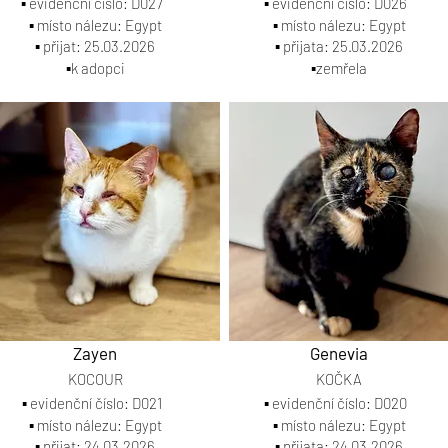
▪️ evidenční číslo: D027
▪️ evidenční číslo: D026
▪️ místo nálezu: Egypt
▪️ místo nálezu: Egypt
▪️ přijat: 25.03.2026
▪️ přijata: 25.03.2026
▪️k adopci
▪️zemřela
Zayen
Genevia
KOCOUR
KOČKA
▪️ evidenční číslo: D021
▪️ evidenční číslo: D020
▪️ místo nálezu: Egypt
▪️ místo nálezu: Egypt
▪️ přijat: 24.03.2026
▪️ přijata: 24.03.2026