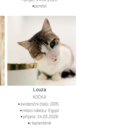
▪️zemřel
Louza
KOČKA
▪️ evidenční číslo: D015
▪️ místo nálezu: Egypt
▪️ přijata: 24.03.2026
▪️v karanténě