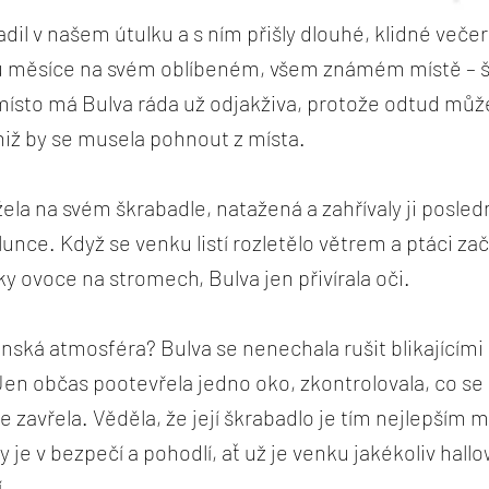
dil v našem útulku a s ním přišly dlouhé, klidné veče
inu měsíce na svém oblíbeném, všem známém místě – 
místo má Bulva ráda už odjakživa, protože odtud mů
niž by se musela pohnout z místa.
žela na svém škrabadle, natažená a zahřívaly ji posled
unce. Když se venku listí rozletělo větrem a ptáci zač
ky ovoce na stromech, Bulva jen přivírala oči.
nská atmosféra? Bulva se nenechala rušit blikajícími 
Jen občas pootevřela jedno oko, zkontrolovala, co se 
e zavřela. Věděla, že její škrabadlo je tím nejlepším 
y je v bezpečí a pohodlí, ať už je venku jakékoliv hal
.