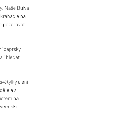
ry. Naše Bulva
škrabadle na
že pozorovat
ní paprsky
ali hledat
světýlky a ani
děje a s
místem na
loweenské