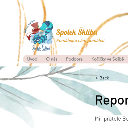
Spolek Šklíba
Pomáhejte nám pomáhat
Úvod
O nás
Podpora
Kočičky ve Šklíbě
< Back
Repor
Milí přátelé Bu