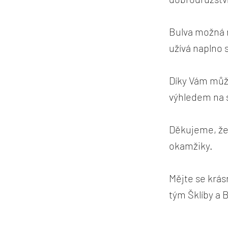
Bulva možná n
užívá naplno
Díky Vám může
výhledem na sv
Děkujeme, že 
okamžiky.
Mějte se krás
tým Šklíby a 