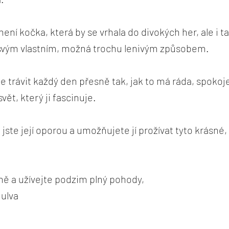
ení kočka, která by se vrhala do divokých her, ale i t
 svým vlastním, možná trochu lenivým způsobem.
 trávit každý den přesně tak, jak to má ráda, spokoj
ět, který ji fascinuje.
jste její oporou a umožňujete jí prožívat tyto krásné
ně a užívejte podzim plný pohody,
Bulva