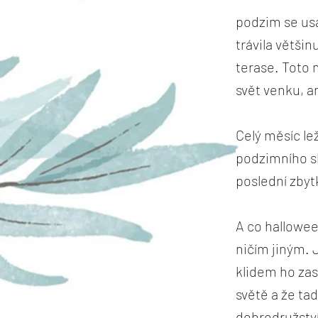
podzim se usa
trávila větš
terase. Toto 
svět venku, a
Celý měsíc le
podzimního sl
poslední zbyt
A co hallowee
ničím jiným. 
klidem ho zas
světě a že tad
dobrodružství