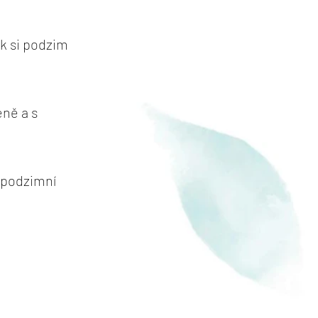
ak si podzim
eně a s
, podzimní