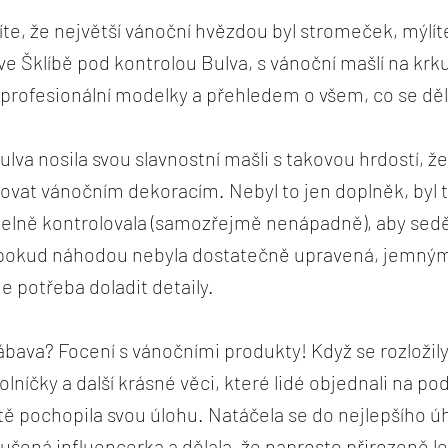
íte, že největší vánoční hvězdou byl stromeček, mýlít
e Šklíbě pod kontrolou Bulva, s vánoční mašlí na krk
profesionální modelky a přehledem o všem, co se děl
ulva nosila svou slavnostní mašli s takovou hrdostí, ž
ovat vánočním dekoracím. Nebyl to jen doplněk, byl t
idelně kontrolovala (samozřejmě nenápadně), aby sed
a pokud náhodou nebyla dostatečně upravená, jemný
je potřeba doladit detaily.
zábava? Focení s vánočními produkty! Když se rozložil
lníčky a další krásné věci, které lidé objednali na po
ě pochopila svou úlohu. Natáčela se do nejlepšího úh
ušená influencerka a dělala, že naprosto přirozeně l