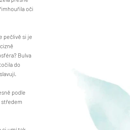
řimhouřila oči
 pečlivě si je
ecizně
osféra? Bulva
očila do
lavují.
esně podle
e středem
 si umí tak