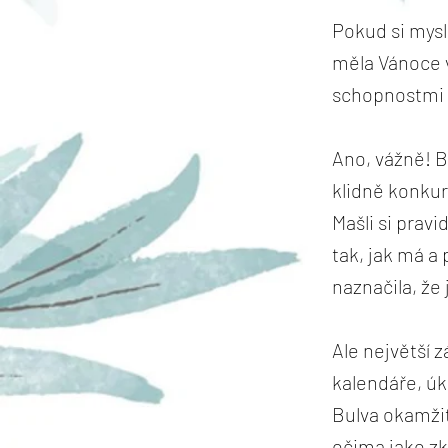
Pokud si mysl
měla Vánoce v
schopnostmi 
Ano, vážně! B
klidně konkur
Mašli si prav
tak, jak má 
naznačila, že 
Ale největší 
kalendáře, úko
Bulva okamžit
očima jako zk