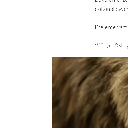
dokonale vyc
Přejeme vám 
Váš tým Šklíb