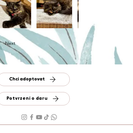
Next
Chci adoptovat
Potvrzení o daru