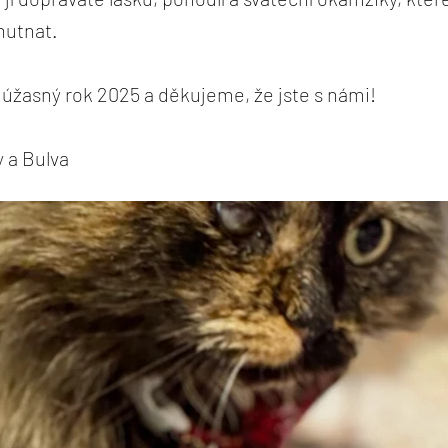
hutnat.
úžasný rok 2025 a děkujeme, že jste s námi!
y a Bulva