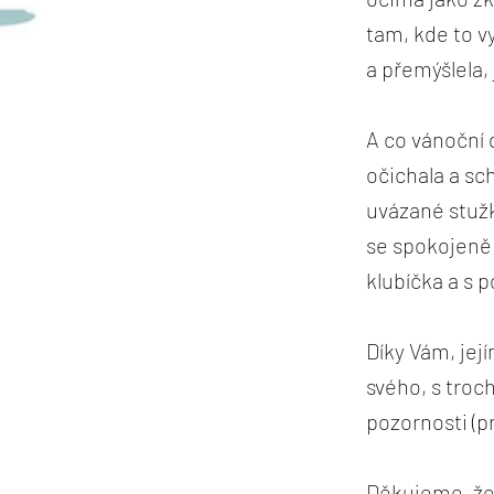
tam, kde to vy
a přemýšlela, 
A co vánoční d
očichala a sch
uvázané stužk
se spokojeně 
klubíčka a s p
Díky Vám, jej
svého, s troc
pozornosti (p
Děkujeme, že 