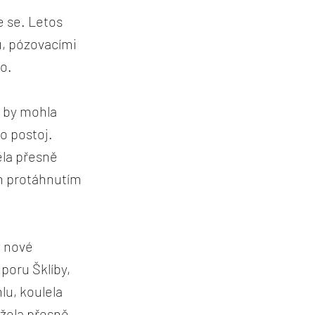
e se. Letos
u, pózovacími
o.
e by mohla
o postoj.
ěla přesně
m protáhnutím
y nové
dporu Šklíby,
lu, koulela
ežela přesně