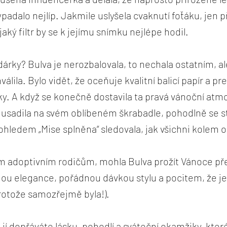
padalo nejlíp. Jakmile uslyšela cvaknutí foťáku, jen p
jaký filtr by se k jejímu snímku nejlépe hodil.
árky? Bulva je nerozbalovala, to nechala ostatním, ale
válila. Bylo vidět, že oceňuje kvalitní balicí papír a pr
y. A když se konečně dostavila ta pravá vánoční atm
usadila na svém oblíbeném škrabadle, pohodlně se st
ohledem „Mise splněna“ sledovala, jak všichni kolem os
ím adoptivním rodičům, mohla Bulva prožít Vánoce př
hou elegance, pořádnou dávkou stylu a pocitem, že j
rotože samozřejmě byla!).
jí dopřáváte lásku, pohodlí a sváteční okamžiky, které