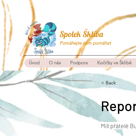
Spolek Šklíba
Pomáhejte nám pomáhat
Úvod
O nás
Podpora
Kočičky ve Šklíbě
< Back
Repor
Milí přátelé Bu