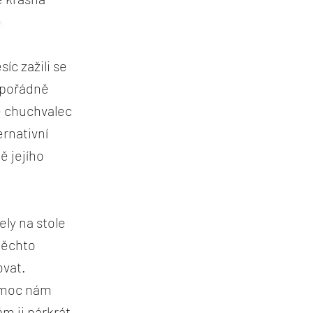
c zažili se
ě pořádně
né chuchvalec
ernativní
ě jejího
ly na stole
těchto
ovat.
v moc nám
ám ji párkrát