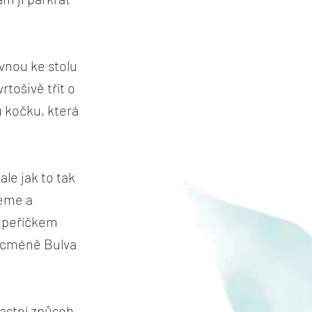
ovnou ke stolu
rtošivě třít o
u kočku, která
le jak to tak
ceme a
s peříčkem
Nicméně Bulva
lastní způsob