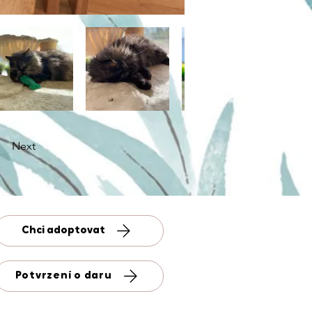
Next
Chci adoptovat
Potvrzení o daru