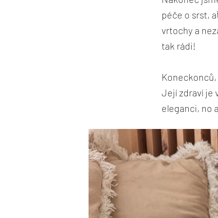
péče o srst, a
vrtochy a nez
tak rádi!
Koneckonců, 
Její zdraví je
eleganci, no 