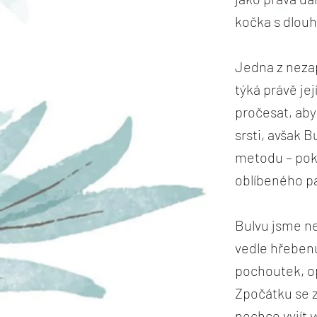
kočka s dlouh
Jedna z nezap
týká právě je
pročesat, aby
srsti, avšak B
metodu – poku
oblíbeného p
Bulvu jsme ne
vedle hřebenu
pochoutek, opa
Zpočátku se 
nechce vyjít v