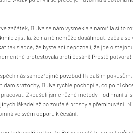
prve začátek, Bulva se nám vysmekla a namířila si to r
kmile zjistila, že na ně nemůže dosáhnout, začala se v
t tak sladce, že byste ani nepoznali, že jde o stejno
ehementně protestovala proti česání! Prostě potvora!
úspěch nás samozřejmě povzbudil k dalším pokusům, a
h dam s vrtochy, Bulva rychle pochopila, co po ní ch
upracovat. Zkoušeli jsme různé metody – od hraní si 
 jiných lákadel až po zoufalé prosby a přemlouvání. 
lomná ve svém odporu k česání.
se tedy smířili s tím, že Bulva prostě bude mít svůj v