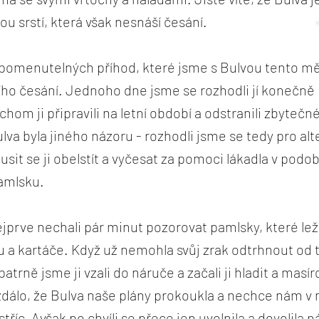
ou srstí, která však nesnáší česání.
omenutelných příhod, které jsme s Bulvou tento měsí
jího česání. Jednoho dne jsme se rozhodli jí konečn
chom ji připravili na letní období a odstranili zbyteč
ulva byla jiného názoru - rozhodli jsme se tedy pro alt
sit se ji obelstít a vyčesat za pomoci lákadla v podob
amlsku.
jprve nechali pár minut pozorovat pamlsky, které leže
 a kartáče. Když už nemohla svůj zrak odtrhnout od 
trně jsme ji vzali do náruče a začali ji hladit a masír
zdálo, že Bulva naše plány prokoukla a nechce nám 
stříc. Avšak po chvíli se přece jen uvolnila a dovolila n