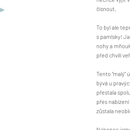
čísnout.
To byl ale te
s pamlsky! Ja
nohy a mňouka
před chvílí v
Tento "malý" 
bývá u pravýc
přestala spol
přes nabízení
zůstala neob
Nakonec jsme 