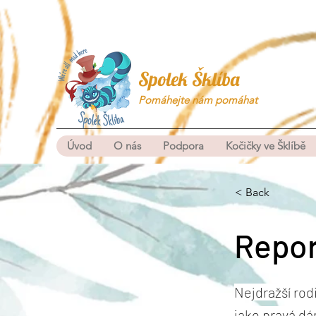
Spolek Šklíba
Pomáhejte nám pomáhat
Úvod
O nás
Podpora
Kočičky ve Šklíbě
< Back
Repor
Nejdražší rod
jako pravá dá