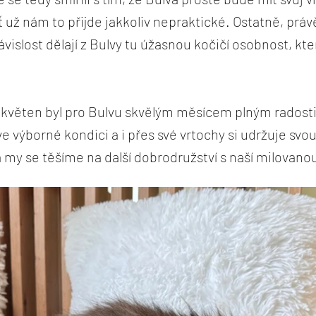
ť už nám to přijde jakkoliv nepraktické. Ostatně, právě
ávislost dělají z Bulvy tu úžasnou kočičí osobnost, 
květen byl pro Bulvu skvělým měsícem plným radosti
 ve výborné kondici a i přes své vrtochy si udržuje svo
a my se těšíme na další dobrodružství s naší milovano