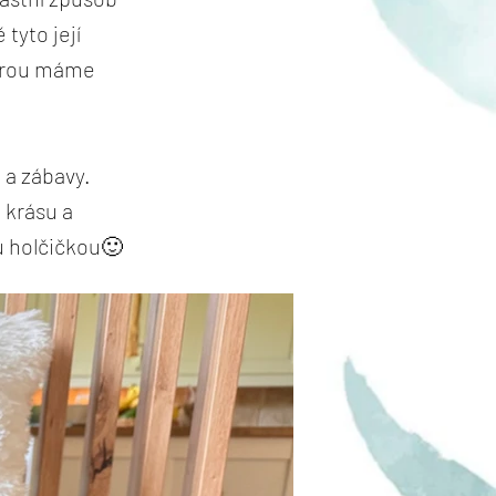
 tyto její
kterou máme
 a zábavy.
u krásu a
u holčičkou🙂