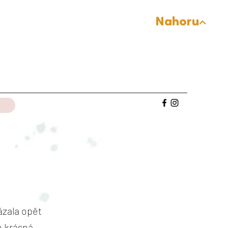
Nahoru
ázala opět
e krásná