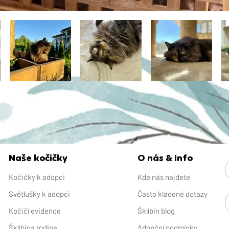
Naše kočičky
O nás & Info
Kočičky k adopci
Kde nás najdete
Světlušky k adopci
Často kladené dotazy
Kočičí evidence
Šklíbin blog
Šklíbina rodina
Adopční podmínky