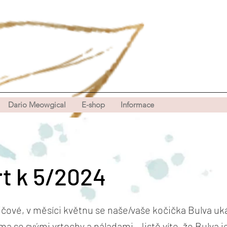
Dario Meowgical
E-shop
Informace
t k 5/2024
ičové, v měsíci květnu se naše/vaše kočička Bulva uk
ma se svými vrtochy a náladami. Jistě víte, že Bulva j