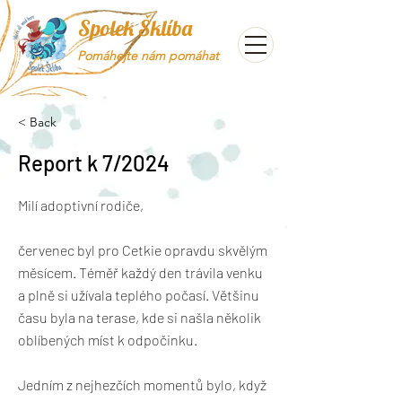
Spolek Šklíba
Pomáhejte nám pomáhat
< Back
Report k 7/2024
Milí adoptivní rodiče,
červenec byl pro Cetkie opravdu skvělým
měsícem. Téměř každý den trávila venku
a plně si užívala teplého počasí. Většinu
času byla na terase, kde si našla několik
oblíbených míst k odpočinku.
Jedním z nejhezčích momentů bylo, když