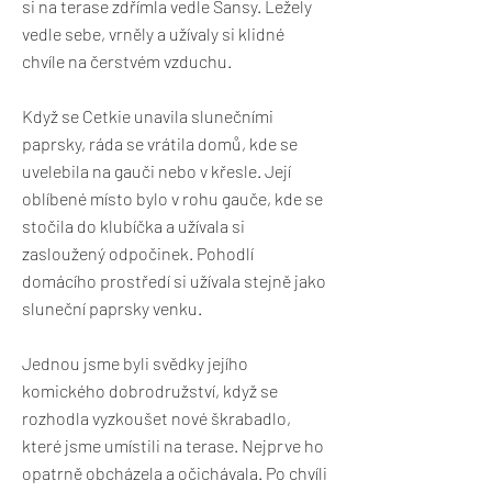
si na terase zdřímla vedle Sansy. Ležely
vedle sebe, vrněly a užívaly si klidné
chvíle na čerstvém vzduchu.
Když se Cetkie unavila slunečními
paprsky, ráda se vrátila domů, kde se
uvelebila na gauči nebo v křesle. Její
oblíbené místo bylo v rohu gauče, kde se
stočila do klubíčka a užívala si
zasloužený odpočinek. Pohodlí
domácího prostředí si užívala stejně jako
sluneční paprsky venku.
Jednou jsme byli svědky jejího
komického dobrodružství, když se
rozhodla vyzkoušet nové škrabadlo,
které jsme umístili na terase. Nejprve ho
opatrně obcházela a očichávala. Po chvíli