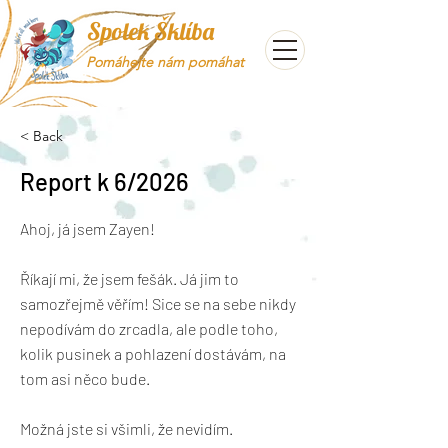
Spolek Šklíba
Pomáhejte nám pomáhat
< Back
Report k 6/2026
Ahoj, já jsem Zayen!
Říkají mi, že jsem fešák. Já jim to
samozřejmě věřím! Sice se na sebe nikdy
nepodívám do zrcadla, ale podle toho,
kolik pusinek a pohlazení dostávám, na
tom asi něco bude.
Možná jste si všimli, že nevidím.