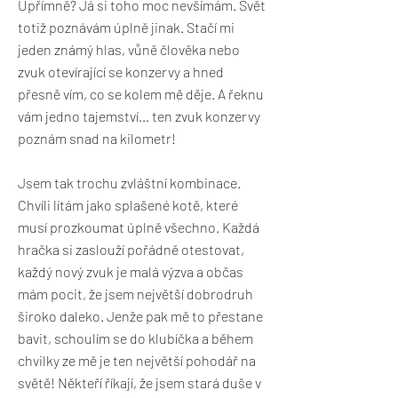
Upřímně? Já si toho moc nevšímám. Svět
totiž poznávám úplně jinak. Stačí mi
jeden známý hlas, vůně člověka nebo
zvuk otevírající se konzervy a hned
přesně vím, co se kolem mě děje. A řeknu
vám jedno tajemství… ten zvuk konzervy
poznám snad na kilometr!
Jsem tak trochu zvláštní kombinace.
Chvíli lítám jako splašené kotě, které
musí prozkoumat úplně všechno. Každá
hračka si zaslouží pořádně otestovat,
každý nový zvuk je malá výzva a občas
mám pocit, že jsem největší dobrodruh
široko daleko. Jenže pak mě to přestane
bavit, schoulím se do klubíčka a během
chvilky ze mě je ten největší pohodář na
světě! Někteří říkají, že jsem stará duše v