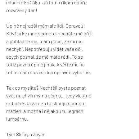
mladém kožíšku. Já tomu říkám dobře
rozvržený den!
Úplně nejradši mám ale lidi. Opravdu!
Když si ke mně sednete, necháte mě přijít
a pohladíte mě, mám pocit, že mi nic
nechybí. Nepotřebuju vidět vaše oči,
abych poznal, že mě máte rádi. To se
totiž pozná úplně jinak. A věřte mi, na
tohle mám nos i srdce opravdu výborné.
Tak co myslíte? Nechtěli byste poznat
svět na chvíli mýma očima… tedy vlastně
srdcem? Já vám za to slibuju spoustu
mazlení a možná i nějakou tu legrační
lumpárnu.
Tým Šklíby a Zayen