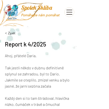
Spolek Šklíba
Pomáhejte nám pomáhat
< Zpět
Report k 4/2025
Ahoj, přátelé Daria,
Tak jestli někdo v dubnu definitivně
splynul se zahradou, byl to Dario.
Jakmile se oteplilo, zmizel venku a bylo
jasné, že jarní sezóna začala
Každý den si to tam štrádoval, hlavička
nízko, čumáček v trávě a čmuchal