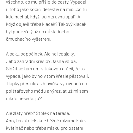
všechno, co mu přišlo do cesty. Vypadal
u toho jako kočičí detektiv na misi „co tu
kdo nechal, když jsem zrovna spal“. A
když objevil třeba klacek? Takový klacek
byl podezřelý až do důkladného
čmuchacího vyšetření.
A pak…odpočinek. Ale ne ledajaký.
Jeho zahradní křeslo? Jasná volba.
Složit se tam umí s takovou grácií, že to
vypadá, jako by ho v tom křesle pěstovali.
Tlapky přes okraj, hlavička vyrovnaná do
polštářového módu a výraz „ať už mi sem
nikdo nesedá, jo?“
Ale zlatý hřeb? Stolek na terase.
Ano, ten stolek, kde běžně míváme kafe,
květináč nebo třeba misku pro ostatní