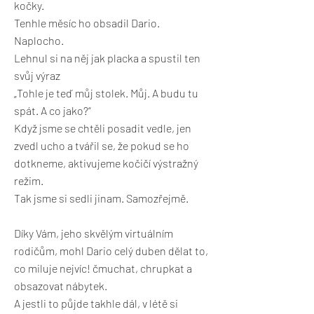
kočky.
Tenhle měsíc ho obsadil Dario.
Naplocho.
Lehnul si na něj jak placka a spustil ten
svůj výraz
„Tohle je teď můj stolek. Můj. A budu tu
spát. A co jako?“
Když jsme se chtěli posadit vedle, jen
zvedl ucho a tvářil se, že pokud se ho
dotkneme, aktivujeme kočičí výstražný
režim.
Tak jsme si sedli jinam. Samozřejmě.
Díky Vám, jeho skvělým virtuálním
rodičům, mohl Dario celý duben dělat to,
co miluje nejvíc! čmuchat, chrupkat a
obsazovat nábytek.
A jestli to půjde takhle dál, v létě si