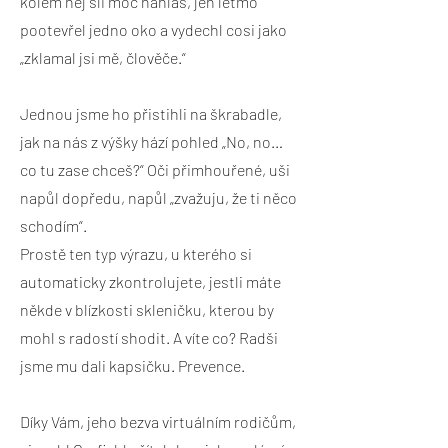
kolem něj šli moc nahlas, jen letmo
pootevřel jedno oko a vydechl cosi jako
„zklamal jsi mě, člověče.“
Jednou jsme ho přistihli na škrabadle,
jak na nás z výšky hází pohled „No, no…
co tu zase chceš?“ Oči přimhouřené, uši
napůl dopředu, napůl „zvažuju, že ti něco
schodím“.
Prostě ten typ výrazu, u kterého si
automaticky zkontrolujete, jestli máte
někde v blízkosti skleničku, kterou by
mohl s radostí shodit. A víte co? Radši
jsme mu dali kapsičku. Prevence.
Díky Vám, jeho bezva virtuálním rodičům,