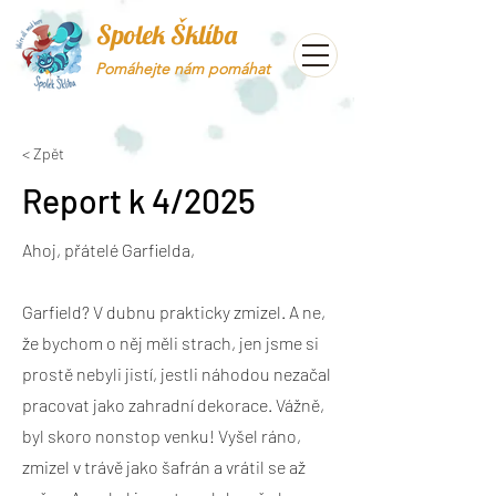
Spolek Šklíba
Pomáhejte nám pomáhat
< Zpět
Report k 4/2025
Ahoj, přátelé Garfielda,
Garfield? V dubnu prakticky zmizel. A ne,
že bychom o něj měli strach, jen jsme si
prostě nebyli jistí, jestli náhodou nezačal
pracovat jako zahradní dekorace. Vážně,
byl skoro nonstop venku! Vyšel ráno,
zmizel v trávě jako šafrán a vrátil se až