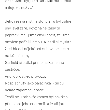
večer „Ano, byl jsem tam, kde mě slunce
miluje víc než vy.“
Jeho rezavá srst na slunci? To byl úplně
jiný level záře. Když na něj zasvítil
paprsek, měli jsme chvíli pocit, že jsme
omylem pořídili lampu. A jestli si myslíte,
že si hledal nějaké sofistikované místo
na ležení…omyl.
Garfield si ustlal přímo na kamenné
cestičce.
Ano, uprostřed provozu.
Rozplácnutý jako palačinka, kterou
někdo zapomněl otočit.
Tvářil se u toho, že kámen byl navržen
přímo pro jeho anatomii. A jestli jste