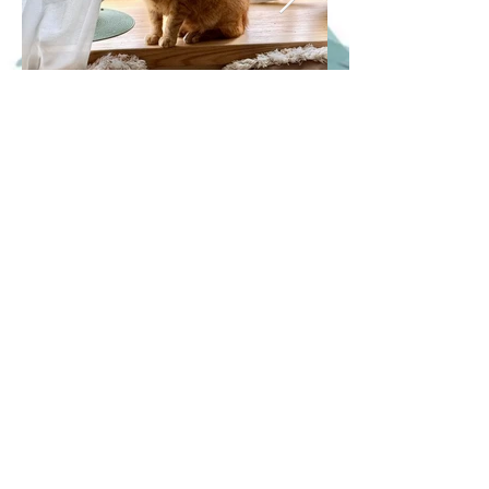
Previous
Next
Jak pomoci
Finanční podpora
Virtuální adopce
Materiální pomoc
Náš E-shop
Naše kočičky
Kočičky k adopci
Světlušky k adopci