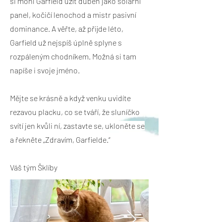
si mohl Garfield užít duben jako solární
panel, kočičí lenochod a mistr pasivní
dominance. A věřte, až přijde léto,
Garfield už nejspíš úplně splyne s
rozpáleným chodníkem. Možná si tam
napíše i svoje jméno.
Mějte se krásně a když venku uvidíte
rezavou placku, co se tváří, že sluníčko
svítí jen kvůli ní, zastavte se, ukloněte se
a řekněte „Zdravím, Garfielde.“
Váš tým Šklíby