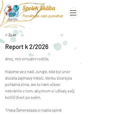
Spolek Šklíba
Pomáhejte nám pomáhat
< Zpět
Report k 2/2026
Ahoj, milí virtuální rodiče,
hlásíme se z naší Jungle, kde byl únor
docela zajímavý měsíc. Venku sice byla
pořádná zima, ale to nám vůbec
nebránilo v tom, abychom si užívaly svůj
kočičí život po svém.
Třeba Šeherezada si našla úplně