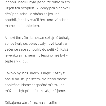
jednou usadili, bylo jasné, že tohle místo
už jen tak neopustí. Z výšky pak sledovali
dění pod sebou a občas se jen líně
natáhli, jako by chtěli říct: ano, všechno
máme pod dohledem.
A mezi tím vším jsme samozřejmě běhaly,
schovávaly se, objevovaly nové kouty a
večer se zase schoulily do pelíšků. Když
je venku zima, není nic lepšího než být v
teple a v klidu.
Takový byl náš únor v Jungle. Každý z
nás si ho užil po svém, ale jedno máme
společné. Máme bezpečné místo, kde
můžeme být přesně takové, jaké jsme.
Děkujeme vám, že na nás myslíte a