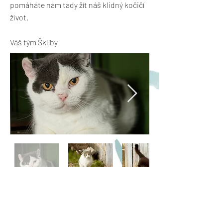
pomáháte nám tady žít náš klidný kočičí
život.
Váš tým Šklíby
Previous
Next