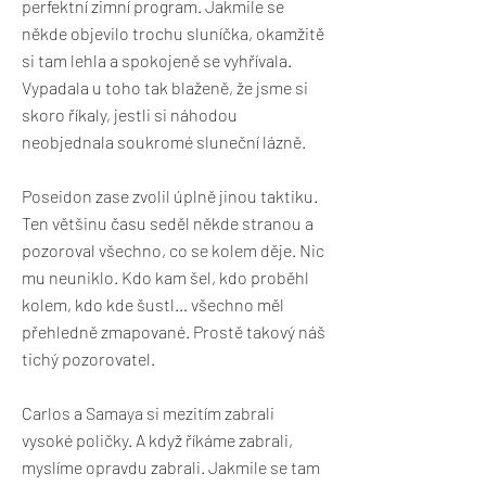
perfektní zimní program. Jakmile se
někde objevilo trochu sluníčka, okamžitě
si tam lehla a spokojeně se vyhřívala.
Vypadala u toho tak blaženě, že jsme si
skoro říkaly, jestli si náhodou
neobjednala soukromé sluneční lázně.
Poseidon zase zvolil úplně jinou taktiku.
Ten většinu času seděl někde stranou a
pozoroval všechno, co se kolem děje. Nic
mu neuniklo. Kdo kam šel, kdo proběhl
kolem, kdo kde šustl… všechno měl
přehledně zmapované. Prostě takový náš
tichý pozorovatel.
Carlos a Samaya si mezitím zabrali
vysoké poličky. A když říkáme zabrali,
myslíme opravdu zabrali. Jakmile se tam