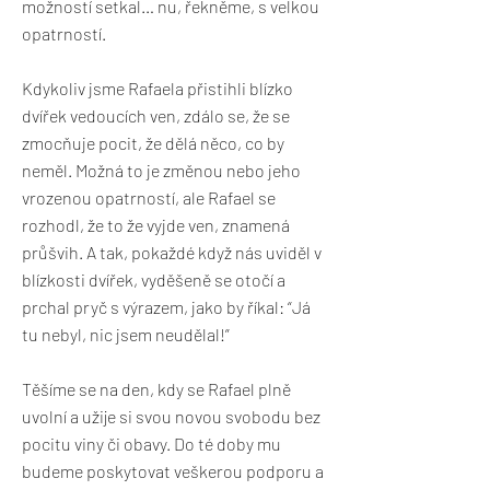
možností setkal… nu, řekněme, s velkou
opatrností.
Kdykoliv jsme Rafaela přistihli blízko
dvířek vedoucích ven, zdálo se, že se
zmocňuje pocit, že dělá něco, co by
neměl. Možná to je změnou nebo jeho
vrozenou opatrností, ale Rafael se
rozhodl, že to že vyjde ven, znamená
průšvih. A tak, pokaždé když nás uviděl v
blízkosti dvířek, vyděšeně se otočí a
prchal pryč s výrazem, jako by říkal: “Já
tu nebyl, nic jsem neudělal!”
Těšíme se na den, kdy se Rafael plně
uvolní a užije si svou novou svobodu bez
pocitu viny či obavy. Do té doby mu
budeme poskytovat veškerou podporu a