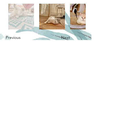
Previous
Next
Jak pomoci
Finanční podpora
Virtuální adopce
Materiální pomoc
Náš E-shop
Naše kočičky
Kočičky k adopci
Světlušky k adopci
Kočičí evidence
Šklíbina rodina
O nás & Info