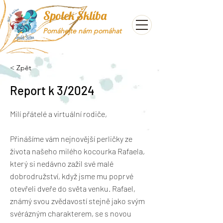
Spolek Šklíba
Pomáhejte nám pomáhat
< Zpět
Report k 3/2024
Milí přátelé a virtuální rodiče,
Přinášíme vám nejnovější perličky ze
života našeho milého kocourka Rafaela,
který si nedávno zažil své malé
dobrodružství, když jsme mu poprvé
otevřeli dveře do světa venku. Rafael,
známý svou zvědavostí stejně jako svým
svérázným charakterem, se s novou