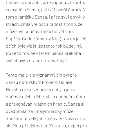
Cetkie se obrátila, překvapená, ale poté,
co uviděla Sansu, její tvář ozářil úsměv. V
tom okamžiku Sansa, i přes svůj obvyklý
strach, cítila vřelost a radost z toho, že
může být součástí něčeho většího.
Popřála Cetkie šťastný Nový rok a v jejích
očích bylo vidět, že tento rok bude jiný.
Bude to rok, ve kterém Sansa překoná
své obavy a stane se odvážnější.
Tento malý, ale významný čin byl pro
Sansu obrovským krokem. Oslava
Nového roku tak pro ni nebyla jen o
ohňostrojích a jídle, ale o osobním růstu
a překonávání vlastních hranic. Sansa si
uvědomila, že i malými kroky může
dosáhnout velkých změn a že Nový rok je
skvělou příležitostí začít znovu, nejen pro