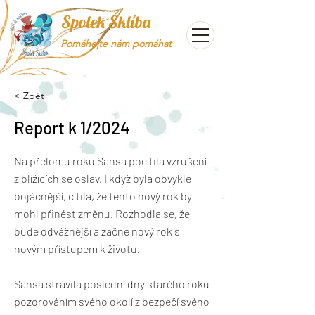
Spolek Šklíba
Pomáhejte nám pomáhat
< Zpět
Report k 1/2024
Na přelomu roku Sansa pocítila vzrušení
z blížících se oslav. I když byla obvykle
bojácnější, cítila, že tento nový rok by
mohl přinést změnu. Rozhodla se, že
bude odvážnější a začne nový rok s
novým přístupem k životu.
Sansa strávila poslední dny starého roku
pozorováním svého okolí z bezpečí svého