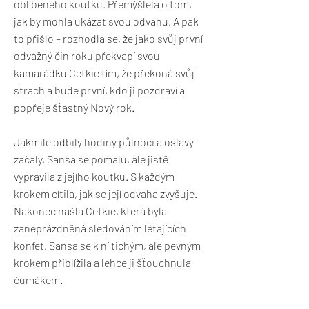
oblíbeného koutku. Přemýšlela o tom,
jak by mohla ukázat svou odvahu. A pak
to přišlo – rozhodla se, že jako svůj první
odvážný čin roku překvapí svou
kamarádku Cetkie tím, že překoná svůj
strach a bude první, kdo ji pozdraví a
popřeje šťastný Nový rok.
Jakmile odbily hodiny půlnoci a oslavy
začaly, Sansa se pomalu, ale jistě
vypravila z jejího koutku. S každým
krokem cítila, jak se její odvaha zvyšuje.
Nakonec našla Cetkie, která byla
zaneprázdněná sledováním létajících
konfet. Sansa se k ní tichým, ale pevným
krokem přiblížila a lehce ji šťouchnula
čumákem.