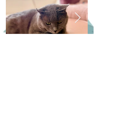
Previous
Next
Jak pomoci
Finanční podpora
Virtuální adopce
Materiální pomoc
Náš E-shop