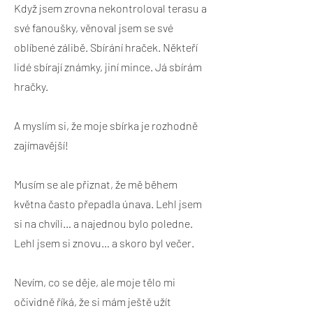
Když jsem zrovna nekontroloval terasu a
své fanoušky, věnoval jsem se své
oblíbené zálibě. Sbírání hraček. Někteří
lidé sbírají známky, jiní mince. Já sbírám
hračky.
A myslím si, že moje sbírka je rozhodně
zajímavější!
Musím se ale přiznat, že mě během
května často přepadla únava. Lehl jsem
si na chvíli… a najednou bylo poledne.
Lehl jsem si znovu… a skoro byl večer.
Nevím, co se děje, ale moje tělo mi
očividně říká, že si mám ještě užít