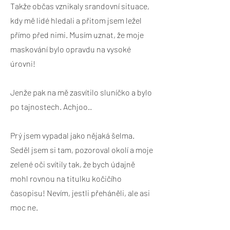
Takže občas vznikaly srandovní situace,
kdy mě lidé hledali a přitom jsem ležel
přímo před nimi. Musím uznat, že moje
maskování bylo opravdu na vysoké
úrovni!
Jenže pak na mě zasvítilo sluníčko a bylo
po tajnostech. Achjoo..
Prý jsem vypadal jako nějaká šelma.
Seděl jsem si tam, pozoroval okolí a moje
zelené oči svítily tak, že bych údajně
mohl rovnou na titulku kočičího
časopisu! Nevím, jestli přeháněli, ale asi
moc ne.