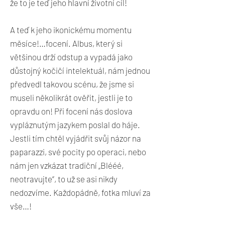
že to je teď jeho hlavní životní cíl!
A teď k jeho ikonickému momentu
měsíce!…focení. Albus, který si
většinou drží odstup a vypadá jako
důstojný kočičí intelektuál, nám jednou
předvedl takovou scénu, že jsme si
museli několikrát ověřit, jestli je to
opravdu on! Při focení nás doslova
vypláznutým jazykem poslal do háje.
Jestli tím chtěl vyjádřit svůj názor na
paparazzi, své pocity po operaci, nebo
nám jen vzkázat tradiční „Blééé,
neotravujte“, to už se asi nikdy
nedozvíme. Každopádně, fotka mluví za
vše…!