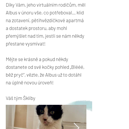
Díky Vám, jeho virtuálním rodičům, měl
Albus v únoru vše, co potřeboval… klid
na zotavení, pětihvězdičkové apartmá
a dostatek prostoru, aby mohl
přemýšlet nad tím, jestli se nám někdy
přestane vysmívat!
Mějte se krásně a pokud někdy
dostanete od své kočky pohled „Blééé,
běž pryč“, vězte, že Albus už to dotáhl
na úplně novou úroveň!
Váš tým Šklíby