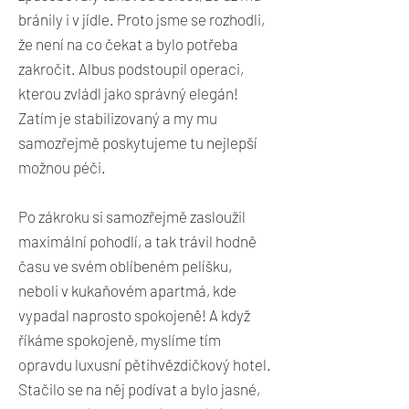
bránily i v jídle. Proto jsme se rozhodli,
že není na co čekat a bylo potřeba
zakročit. Albus podstoupil operaci,
kterou zvládl jako správný elegán!
Zatím je stabilizovaný a my mu
samozřejmě poskytujeme tu nejlepší
možnou péči.
Po zákroku si samozřejmě zasloužil
maximální pohodlí, a tak trávil hodně
času ve svém oblíbeném pelíšku,
neboli v kukaňovém apartmá, kde
vypadal naprosto spokojeně! A když
říkáme spokojeně, myslíme tím
opravdu luxusní pětihvězdičkový hotel.
Stačilo se na něj podívat a bylo jasné,