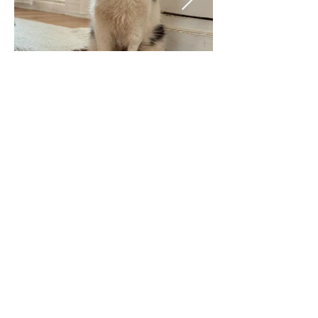
Previous
Next
Jak pomoci
Finanční podpora
Virtuální adopce
Materiální pomoc
Náš E-shop
Naše kočičky
Kočičky k adopci
Světlušky k adopci