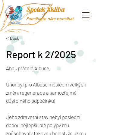
Spolek Šklíba
Pomáhejte nám pomáhat
< Back
Report k 2/2025
Ahoj, přátelé Albuse,
Únor byl pro Albuse měsícem velkých
změn, regenerace a samozřejmě i
důstojného odpočinku!
Jeho zdravotní stav nebyl poslední
dobou nejlepší, ale polypy mu
způsobovaly takovou bolest, že už mu