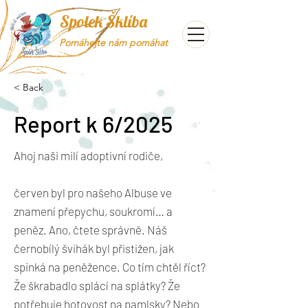
Spolek Šklíba
Pomáhejte nám pomáhat
< Back
Report k 6/2025
Ahoj naši milí adoptivní rodiče,
červen byl pro našeho Albuse ve
znamení přepychu, soukromí… a
peněz. Ano, čtete správně. Náš
černobílý švihák byl přistižen, jak
spinká na peněžence. Co tím chtěl říct?
Že škrabadlo splácí na splátky? Že
potřebuje hotovost na pamlsky? Nebo