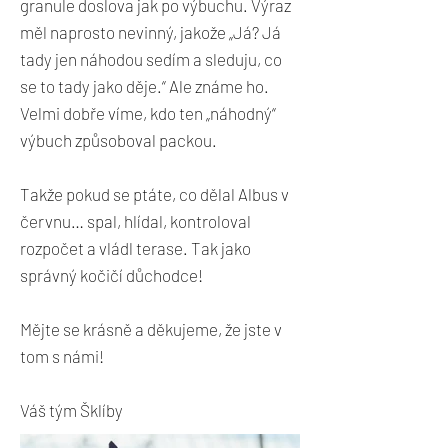
granule doslova jak po výbuchu. Výraz
měl naprosto nevinný, jakože „Já? Já
tady jen náhodou sedím a sleduju, co
se to tady jako děje.“ Ale známe ho.
Velmi dobře víme, kdo ten „náhodný“
výbuch způsoboval packou.
Takže pokud se ptáte, co dělal Albus v
červnu… spal, hlídal, kontroloval
rozpočet a vládl terase. Tak jako
správný kočičí důchodce!
Mějte se krásně a děkujeme, že jste v
tom s námi!
Váš tým Šklíby