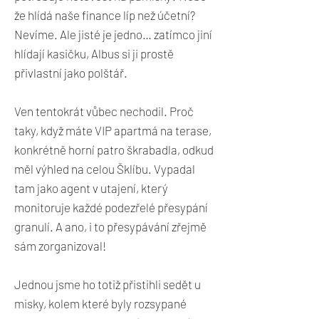
že hlídá naše finance líp než účetní?
Nevíme. Ale jisté je jedno… zatímco jiní
hlídají kasičku, Albus si ji prostě
přivlastní jako polštář.
Ven tentokrát vůbec nechodil. Proč
taky, když máte VIP apartmá na terase,
konkrétně horní patro škrabadla, odkud
měl výhled na celou Šklíbu. Vypadal
tam jako agent v utajení, který
monitoruje každé podezřelé přesypání
granulí. A ano, i to přesypávání zřejmě
sám zorganizoval!
Jednou jsme ho totiž přistihli sedět u
misky, kolem které byly rozsypané