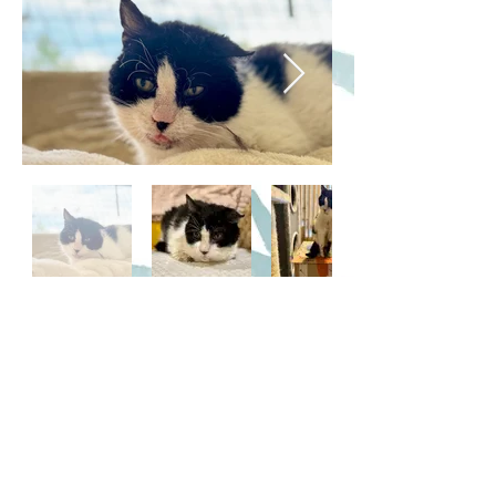
Previous
Next
Jak pomoci
Finanční podpora
Virtuální adopce
Materiální pomoc
Náš E-shop