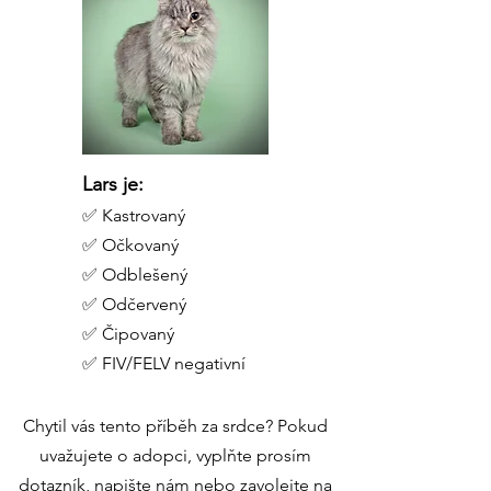
Lars je:
✅ Kastrovaný
✅ Očkovaný
✅ Odblešený
✅ Odčervený
✅ Čipovaný
✅ FIV/FELV negativní
Chytil vás tento příběh za srdce? Pokud
uvažujete o adopci, vyplňte prosím
dotazník, napište nám nebo zavolejte na