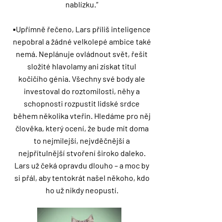
nablízku.“
▪️Upřímně řečeno, Lars příliš inteligence
nepobral a žádné velkolepé ambice také
nemá. Neplánuje ovládnout svět, řešit
složité hlavolamy ani získat titul
kočičího génia. Všechny své body ale
investoval do roztomilosti, něhy a
schopnosti rozpustit lidské srdce
během několika vteřin. Hledáme pro něj
člověka, který ocení, že bude mít doma
to nejmilejší, nejvděčnější a
nejpřítulnější stvoření široko daleko.
Lars už čeká opravdu dlouho – a moc by
si přál, aby tentokrát našel někoho, kdo
ho už nikdy neopustí.