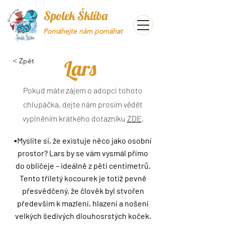
Spolek Šklíba
Pomáhejte nám pomáhat
Lars
< Zpět
Pokud máte zájem o adopci tohoto
chlupáčka, dejte nám prosím vědět
vyplněním krátkého dotazníku
ZDE
.
▪️Myslíte si, že existuje něco jako osobní
prostor? Lars by se vám vysmál přímo
do obličeje – ideálně z pěti centimetrů.
Tento tříletý kocourek je totiž pevně
přesvědčený, že člověk byl stvořen
především k mazlení, hlazení a nošení
velkých šedivých dlouhosrstých koček.