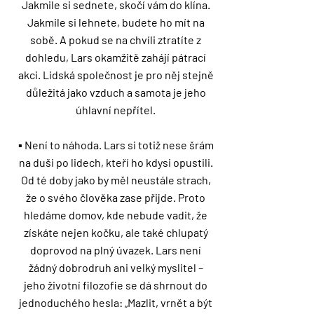
Jakmile si sednete, skočí vám do klína.
Jakmile si lehnete, budete ho mít na
sobě. A pokud se na chvíli ztratíte z
dohledu, Lars okamžitě zahájí pátrací
akci. Lidská společnost je pro něj stejně
důležitá jako vzduch a samota je jeho
úhlavní nepřítel.
▪️ Není to náhoda. Lars si totiž nese šrám
na duši po lidech, kteří ho kdysi opustili.
Od té doby jako by měl neustále strach,
že o svého člověka zase přijde. Proto
hledáme domov, kde nebude vadit, že
získáte nejen kočku, ale také chlupatý
doprovod na plný úvazek. Lars není
žádný dobrodruh ani velký myslitel –
jeho životní filozofie se dá shrnout do
jednoduchého hesla: „Mazlit, vrnět a být