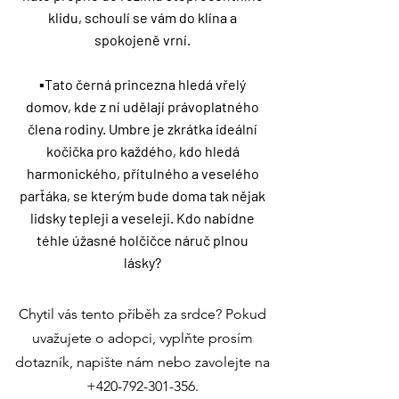
klidu, schoulí se vám do klína a
spokojeně vrní.
▪️Tato černá princezna hledá vřelý
domov, kde z ní udělají právoplatného
člena rodiny. Umbre je zkrátka ideální
kočička pro každého, kdo hledá
harmonického, přítulného a veselého
parťáka, se kterým bude doma tak nějak
lidsky tepleji a veseleji. Kdo nabídne
téhle úžasné holčičce náruč plnou
lásky?
Chytil vás tento příběh za srdce? Pokud
uvažujete o adopci, vyplňte prosím
dotazník, napište nám nebo zavolejte na
+420-792-301-356
.