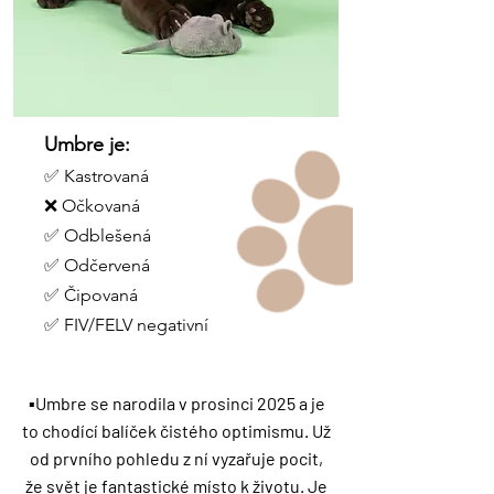
Umbre je:
✅ Kastrovaná
❌ Očkovaná
✅ Odblešená
✅ Odčervená
✅ Čipovaná
✅ FIV/FELV negativní
▪️Umbre se narodila v prosinci 2025 a je
to chodící balíček čistého optimismu. Už
od prvního pohledu z ní vyzařuje pocit,
že svět je fantastické místo k životu. Je