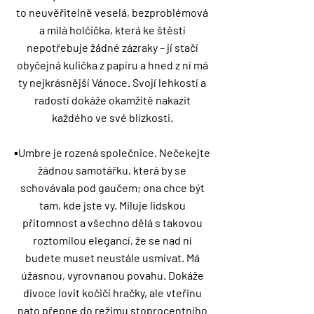
to neuvěřitelně veselá, bezproblémová
a milá holčička, která ke štěstí
nepotřebuje žádné zázraky – jí stačí
obyčejná kulička z papíru a hned z ní má
ty nejkrásnější Vánoce. Svojí lehkostí a
radostí dokáže okamžitě nakazit
každého ve své blízkosti.
▪️Umbre je rozená společnice. Nečekejte
žádnou samotářku, která by se
schovávala pod gaučem; ona chce být
tam, kde jste vy. Miluje lidskou
přítomnost a všechno dělá s takovou
roztomilou elegancí, že se nad ní
budete muset neustále usmívat. Má
úžasnou, vyrovnanou povahu. Dokáže
divoce lovit kočičí hračky, ale vteřinu
nato přepne do režimu stoprocentního