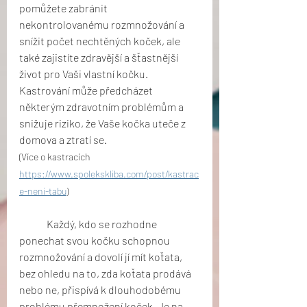
pomůžete zabránit 
nekontrolovanému rozmnožování a 
snížit počet nechtěných koček, ale 
také zajistíte zdravější a šťastnější 
život pro Vaši vlastní kočku. 
Kastrování může předcházet 
některým zdravotním problémům a 
snižuje riziko, že Vaše kočka uteče z 
domova a ztratí se. 
(Více o kastracích 
https://www.spolekskliba.com/post/kastrac
e-neni-tabu
)
	Každý, kdo se rozhodne 
ponechat svou kočku schopnou 
rozmnožování a dovolí jí mít koťata, 
bez ohledu na to, zda koťata prodává 
nebo ne, přispívá k dlouhodobému 
problému přemnožení koček. Je na 