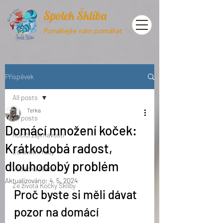
Spolek Šklíba
Pomáhejte nám pomáhat
Příspěvek
All posts
Terka
All posts
Domácí množení koček:
Kočičí zajímavosti
Krátkodobá radost,
Zdravotní rady
dlouhodobý problém
Vědecká fakta
Aktualizováno:
4. 5. 2024
Ze života Kočky Šklíby
Proč byste si měli dávat 
pozor na domácí 