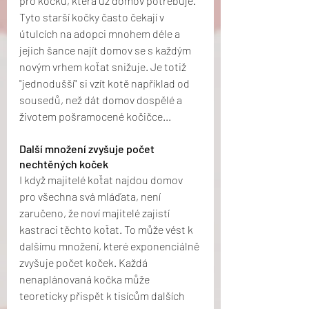
pro kočku, která už domov potřebuje. 
Tyto starší kočky často čekají v 
útulcích na adopci mnohem déle a 
jejich šance najít domov se s každým 
novým vrhem koťat snižuje. Je totiž 
"jednodušší" si vzít kotě například od 
sousedů, než dát domov dospělé a 
životem pošramocené kočičce...
Další množení zvyšuje počet 
nechtěných koček
I když majitelé koťat najdou domov 
pro všechna svá mláďata, není 
zaručeno, že noví majitelé zajistí 
kastraci těchto koťat. To může vést k 
dalšímu množení, které exponenciálně 
zvyšuje počet koček. Každá 
nenaplánovaná kočka může 
teoreticky přispět k tisícům dalších 