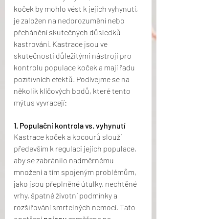
koček by mohlo vést k jejich vyhynutí, 
je založen na nedorozumění nebo 
přehánění skutečných důsledků 
kastrování. Kastrace jsou ve 
skutečnosti důležitými nástroji pro 
kontrolu populace koček a mají řadu 
pozitivních efektů. Podívejme se na 
několik klíčových bodů, které tento 
mýtus vyvracejí:
1. Populační kontrola vs. vyhynutí
Kastrace koček a kocourů slouží 
především k regulaci jejich populace, 
aby se zabránilo nadměrnému 
množení a tím spojeným problémům, 
jako jsou přeplněné útulky, nechtěné 
vrhy, špatné životní podmínky a 
rozšiřování smrtelných nemocí. Tato 
opatření 
nejsou
 zaměřena na 