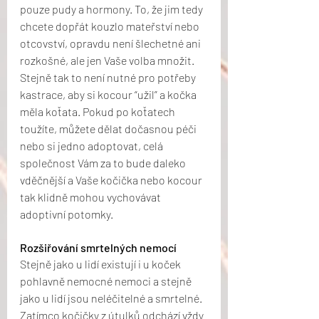
pouze pudy a hormony. To, že jim tedy 
chcete dopřát kouzlo mateřství nebo 
otcovství, opravdu není šlechetné ani 
rozkošné, ale jen Vaše volba množit. 
Stejně tak to není nutné pro potřeby 
kastrace, aby si kocour “užil” a kočka 
měla koťata. Pokud po koťatech 
toužíte, můžete dělat dočasnou péči 
nebo si jedno adoptovat, celá 
společnost Vám za to bude daleko 
vděčnější a Vaše kočička nebo kocour 
tak klidně mohou vychovávat 
adoptivní potomky. 
Rozšiřování smrtelných nemocí
Stejně jako u lidí existují i u koček 
pohlavně nemocné nemoci a stejně 
jako u lidí jsou neléčitelné a smrtelné. 
Zatímco kočičky z útulků odchází vždy 