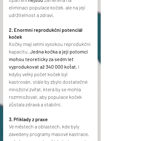
eliminaci populace koček, ale na její 
udržitelnost a zdraví. 
2. Enormní reprodukční potenciál 
koček
Kočky mají velmi vysokou reprodukční 
kapacitu. 
Jedna kočka a její potomci 
mohou teoreticky za sedm let 
vyprodukovat až 340 000 koťat.
 I 
kdyby velký počet koček byl 
kastrován, stále by zbylo dostatečné 
množství zvířat, která by se mohla 
rozmnožovat, aby populace koček 
zůstala zdravá a stabilní.
3. Příklady z praxe
Ve městech a oblastech, kde byly 
zavedeny programy masové kastrace, 