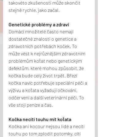
takovéto zkušenosti může skončit 
stejně rychle, jako začal.
Genetické problémy a zdraví
Domácí množitelé často nemají 
dostatečné znalosti o genetice a 
zdravotních potřebách koček. To 
může vést k nejrůznějším zdravotním 
problémům koťat nebo genetickým 
defektům, které mohou způsobit, že 
kočka bude celý život trpět. Březí 
kočka navíc potřebuje speciální péči a 
výživu a koťata vyžadují očkování, 
odčervení a další veterinární péči. To 
vše stojí peníze a čas.
Kočka necítí touhu mít koťata
Kočka ani kocour nejsou lidé a necítí 
touhu po tom zplodit potomky, cítí 