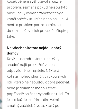
koček během svého života, což je 
problém, zejména pokud nejsou tyto 
nové kočky vhodně zabezpečeny a 
končí právě v útulcích nebo na ulici. A 
není to problém pouze samic, samci 
do rozmnožovacích procesů přispívají 
také.
Ne všechna koťata najdou dobrý 
domov
Když se narodí koťata, není vždy 
snadné najít pro každé z nich 
odpovědného majitele. Některá 
koťata mohou skončit v rukou zlých 
lidí, kteří o ně nebudou dobře pečovat, 
nebo je dokonce mohou týrat, 
popřípadě po čase vyhodit na ulici. To 
je pro každé malé koťátko velmi 
smutný začátek života, který po 