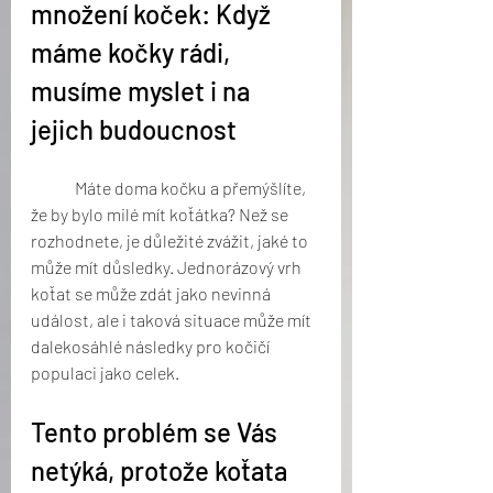
množení koček: Když 
máme kočky rádi, 
musíme myslet i na 
jejich budoucnost
	Máte doma kočku a přemýšlíte, 
že by bylo milé mít koťátka? Než se 
rozhodnete, je důležité zvážit, jaké to 
může mít důsledky. Jednorázový vrh 
koťat se může zdát jako nevinná 
událost, ale i taková situace může mít 
dalekosáhlé následky pro kočičí 
populaci jako celek. 
Tento problém se Vás 
netýká, protože koťata 