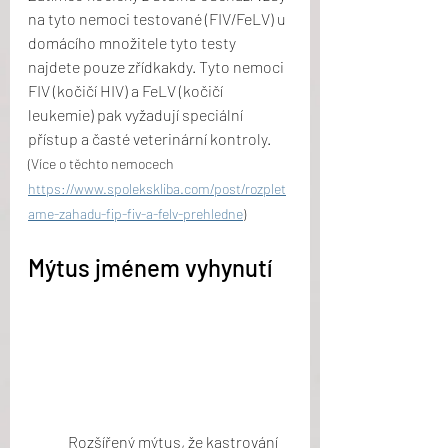
na tyto nemoci testované (FIV/FeLV) u 
domácího množitele tyto testy 
najdete pouze zřídkakdy. Tyto nemoci 
FIV (kočičí HIV) a FeLV (kočičí 
leukemie) pak vyžadují speciální 
přístup a časté veterinární kontroly. 
(Více o těchto nemocech 
https://www.spolekskliba.com/post/rozplet
ame-zahadu-fip-fiv-a-felv-prehledne
)
Mýtus jménem vyhynutí
	Rozšířený mýtus, že kastrování 