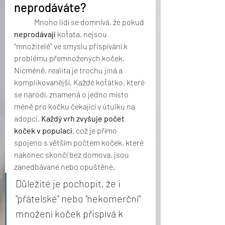
neprodáváte?
	Mnoho lidí se domnívá, že pokud 
neprodávají
 koťata, nejsou 
"množitelé" ve smyslu přispívání k 
problému přemnožených koček. 
Nicméně, realita je trochu jiná a 
komplikovanější. Každé koťátko, které 
se narodí, znamená o jedno místo 
méně pro kočku čekající v útulku na 
adopci. 
Každý vrh zvyšuje počet 
koček v populaci
, což je přímo 
spojeno s větším počtem koček, které 
nakonec skončí bez domova, jsou 
zanedbávané nebo opuštěné.
Důležité je pochopit, že i 
"přátelské" nebo "nekomerční" 
množení koček přispívá k 