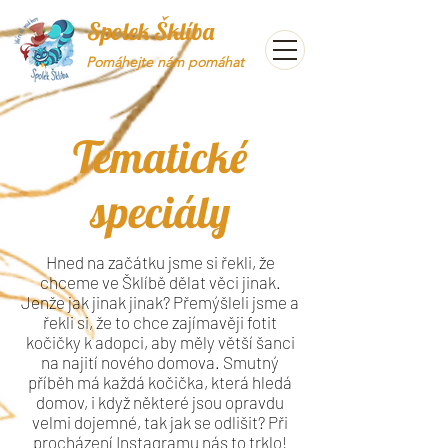
Spolek Šklíba
Pomáhejte nám pomáhat
Tematické
speciály
Hned na začátku jsme si řekli, že
chceme ve Šklíbě dělat věci jinak.
Jenže jak jinak jinak? Přemýšleli jsme a
řekli si, že to chce zajímavěji fotit
kočičky k adopci, aby měly větší šanci
na najití nového domova. Smutný
příběh má každá kočička, která hledá
domov, i když některé jsou opravdu
velmi dojemné, tak jak se odlišit? Při
procházení Instagramu nás to trklo!