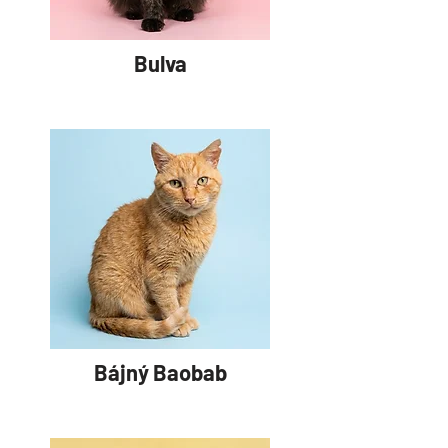
Bulva
Bájný Baobab