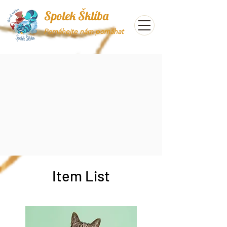
Spolek Šklíba
Pomáhejte nám pomáhat
Item List